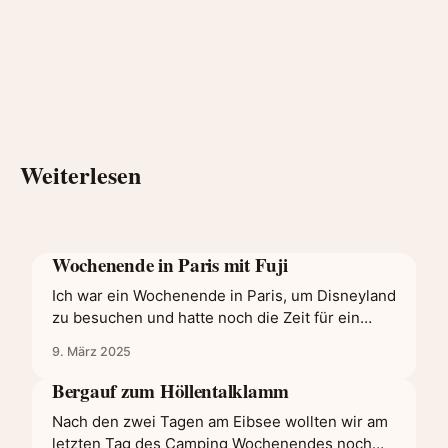
Weiterlesen
Wochenende in Paris mit Fuji
Ich war ein Wochenende in Paris, um Disneyland
zu besuchen und hatte noch die Zeit für ein
bisschen Sightseeing. Eine gute Gelegenheit
9. März 2025
auch ein paar neue Aufnahmen mit der Fuji XT-
50 zu machen. Für die Aufnahmen habe ich das
Bergauf zum Höllentalklamm
Classic Color Rezept verwendet. Ein Tag in
Nach den zwei Tagen am Eibsee wollten wir am
Disneyland Paris Der Besuch
letzten Tag des Camping Wochenendes noch