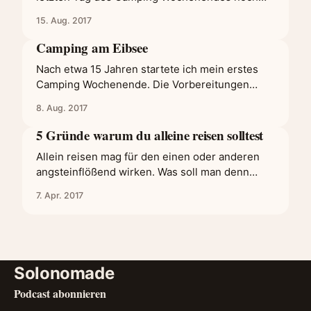
einmal etwas anderes entdecken. Das
15. Aug. 2017
Höllentalklamm sollte der Abschluss werden
und bot wirklich eine anstrengende aber
Camping am Eibsee
lohnenswerte Tour. Man kann auch sagen es
Nach etwa 15 Jahren startete ich mein erstes
war ein Höllenmarsch bis dort hoch. Dennoch
Camping Wochenende. Die Vorbereitungen
ging es früher zurück als
dafür liefen über Instagram, da ich Orte unten in
8. Aug. 2017
den Bergen Deutschlands suchte und über
verschiedene Bilder fündig wurde. Zur Wahl
5 Gründe warum du alleine reisen solltest
stand der Eibsee, der Haldensee, der
Allein reisen mag für den einen oder anderen
Walchensee, der Plansee und der Seealpsee. In
angsteinflößend wirken. Was soll man denn
der Nähe gab es
alleine machen, wenn man sich im anderen Land
7. Apr. 2017
nicht zurecht findet? Mit wem teilt man all die
Momente? Wie soll man dort Leute finden? Was
macht man, wenn man Heimweh hat und
niemanden zum Reden? Alleine
Solonomade
Podcast abonnieren