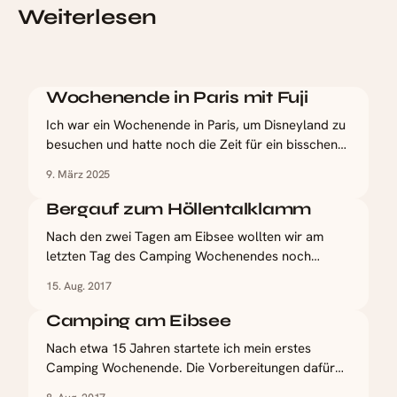
Weiterlesen
Wochenende in Paris mit Fuji
Ich war ein Wochenende in Paris, um Disneyland zu
besuchen und hatte noch die Zeit für ein bisschen
Sightseeing. Eine gute Gelegenheit auch ein paar
9. März 2025
neue Aufnahmen mit der Fuji XT-50 zu machen. Für
die Aufnahmen habe ich das Classic Color Rezept
Bergauf zum Höllentalklamm
verwendet. Ein Tag in Disneyland Paris Der Besuch
Nach den zwei Tagen am Eibsee wollten wir am
letzten Tag des Camping Wochenendes noch
einmal etwas anderes entdecken. Das
15. Aug. 2017
Höllentalklamm sollte der Abschluss werden und
bot wirklich eine anstrengende aber lohnenswerte
Camping am Eibsee
Tour. Man kann auch sagen es war ein
Nach etwa 15 Jahren startete ich mein erstes
Höllenmarsch bis dort hoch. Dennoch ging es
Camping Wochenende. Die Vorbereitungen dafür
früher zurück als
liefen über Instagram, da ich Orte unten in den