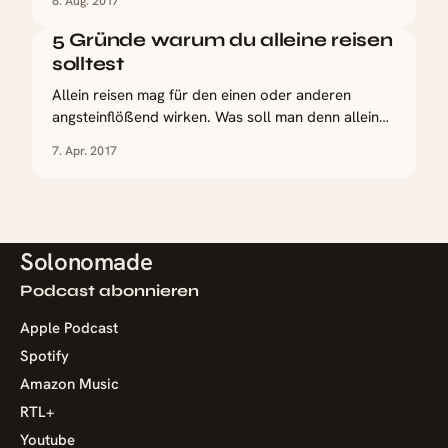
8. Aug. 2017
Bergen Deutschlands suchte und über
verschiedene Bilder fündig wurde. Zur Wahl stand
5 Gründe warum du alleine reisen
der Eibsee, der Haldensee, der Walchensee, der
solltest
Plansee und der Seealpsee. In der Nähe gab es
Allein reisen mag für den einen oder anderen
angsteinflößend wirken. Was soll man denn alleine
machen, wenn man sich im anderen Land nicht
7. Apr. 2017
zurecht findet? Mit wem teilt man all die Momente?
Wie soll man dort Leute finden? Was macht man,
wenn man Heimweh hat und niemanden zum
Reden? Alleine
Solonomade
Podcast abonnieren
Apple Podcast
Spotify
Amazon Music
RTL+
Youtube